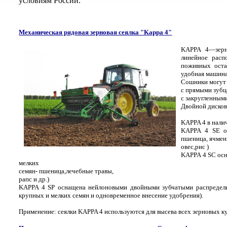
условиям России.
Механическая рядовая зерновая сеялка "Kappa 4"
KAPPA 4—зерно
линейное расп
поживных оста
удобная машина
Сошники могут 
с прямыми зуб
с закругленным
Двойной дисков
KAPPA 4 в нали
KAPPA 4 SE ос
пшеница, ячмен
овес,рис )
KAPPA 4 SC осн
мелких
семян- пшеница,лечебные травы,
рапс и др.)
KAPPA 4 SР оснащена нейлоновыми двойными зубчатыми распределит
крупных и мелких семян и одновременное внесение удобрения).
Применение: сеялки KAPPA 4 используются для высева всех зерновых кул