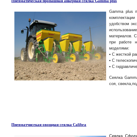
Пневматическая пропашная анкерная сеялка Gamma plus
Gamma plus 
комплектации
удобством экс
использовани
материалов. 
при работе 
моделями:
• С жесткой р
• С телескопи
• С гидравлич
Сеялка Gamma
соя, свекла,по
Пневматчисекая овощная сеялка Calibra
Сеялка Сфодж