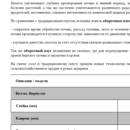
Пахота увеличивает глубину промерзания почвы в зимний период, 
болезни растений, а так же частично уничтожаются различного рад
вредителей, несомненно, снижает интенсивность химической защиты ра
По сравнению с традиционным плугом, вспашка земель
оборотным плу
- сократить время обработки почвы, расход топлива, мото и человеко
почвы производится в нужную сторону вне зависимости от движения т
- улучшить качество пахоты за счет отсутствия свально-развальных сты
Так же
оборотный плуг
незаменим на склонах, где для недопущения э
прием бережет почвы и экологию в целом.
На смену сохе и традиционному плугу пришли новые технологии па
сельскохозяйственное орудие в руках аграриев.
Описание / модели
Кол-во. Корпусов
Стойка (мм)
Клиренс (мм)