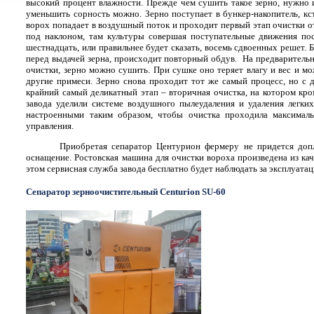
высокий процент влажности. Прежде чем сушить такое зерно, нужно и
уменьшить сорность можно. Зерно поступает в бункер-накопитель, кст
ворох попадает в воздушный поток и проходит первый этап очистки от
под наклоном, там культуры совершая поступательные движения по
шестнадцать, или правильнее будет сказать, восемь сдвоенных решет. 
перед выдачей зерна, происходит повторный обдув.
На предварительн
очистки, зерно можно сушить. При сушке оно теряет влагу и вес и м
другие примеси. Зерно снова проходит тот же самый процесс, но с д
крайний самый деликатный этап – вторичная очистка, на котором кро
завода уделили системе воздушного пылеудаления и удаления легких
настроенными таким образом, чтобы очистка проходила максималь
управления.
Приобретая сепаратор Центурион фермеру не придется допл
оснащение. Ростовская машина для очистки вороха произведена из кач
этом сервисная служба завода бесплатно будет наблюдать за эксплуата
Сепаратор зерноочистительный Centurion SU-60