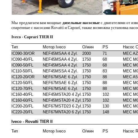
Мы предлагаем вам мощные
дизельные насосные
с двигателями от из
спаренные с насосами Rovatti и Caprari, также возможна установка насо
Iveco - Caprari TIER II
Тип
Мотор Iveco
О/мин
PS
Насос C
IC090-30/OR
NEF45MSAA 4 Zyl.
2000
71
MEC AZ
IC090-40/FL
NEF45MSAA 4 Zyl.
1750
68
MEC MG
IC090-50/FL
NEF45MSAA 4 Zyl.
1750
68
MEC MG
IC110-50/FL
NEF45MSSA 4 Zyl.
1750
83
MEC MG
IC120-20/OR
NEF67MSAE 6 Zyl.
1750
88
MEC A5
IC120-50/FL
NEF67MSAE 6 Zyl.
1750
88
MEC MG
IC120-70/FL
NEF67MSAE 6 Zyl.
1750
88
MEC MG
IC160-40/FL
NEF45MSTA20 4 Zyl.
1750
102
MEC MG
IC160-60/FL
NEF45MSTA20 4 Zyl.
1750
102
MEC MG
IC200-20/FL
NEF67MSTD23 6 Zyl.
1750
130
MEC MG
IC220-20/FL
NEF67MNTA20 6 Zyl.
1750
148
MEC MG
Iveco - Rovatti TIER II
Тип
Мотор Iveco
О/мин
PS
Насос R