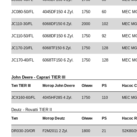
JC080-50/FL
4045DF150 4 Zyl.
1750
60
MEC MG
JC110-30/FL
6068DF150 6 Zyl.
2000
102
MEC MG
JC110-50/FL
6068DF150 6 Zyl.
1750
92
MEC MG
JC170-20/FL
6068TF150 6 Zyl.
1750
128
MEC MG
JC170-40/FL
6068TF150 6 Zyl.
1750
128
MEC MG
John Deere - Caprari TIER III
Тип TIER III
Мотор John Deere
О/мин
PS
Насос C
JCX160-60/FL
4045HF285 4 Zyl.
1750
110
MEC MG
Deutz - Rovatti TIER II
Тип
Мотор Deutz
О/мин
PS
Насос R
DR030-20/OR
F2M2011 2 Zyl.
1800
21
S2K80/