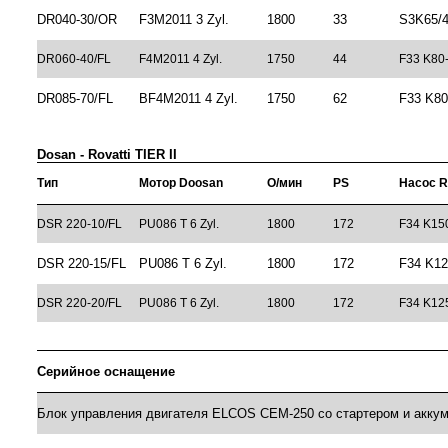
DR040-30/OR
F3M2011 3 Zyl.
1800
33
S3K65/
DR060-40/FL
F4M2011 4 Zyl.
1750
44
F33 K80
DR085-70/FL
BF4M2011 4 Zyl.
1750
62
F33 K80
Dosan - Rovatti TIER II
Тип
Мотор Doosan
О/мин
PS
Насос R
DSR 220-10/FL
PU086 T 6 Zyl.
1800
172
F34 K15
DSR 220-15/FL
PU086 T 6 Zyl.
1800
172
F34 K12
DSR 220-20/FL
PU086 T 6 Zyl.
1800
172
F34 K12
Серийное оснащение
Блок управления двигателя ELCOS CEM-250 со стартером и аккум