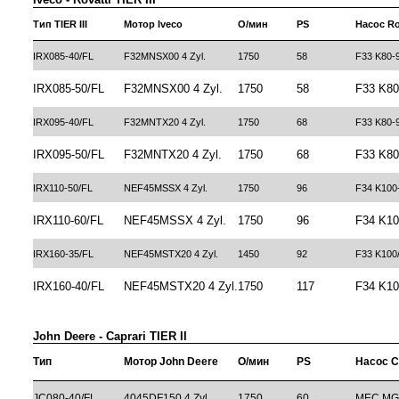
Тип TIER III
Мотор Iveco
О/мин
PS
Насос Ro
IRX085-40/FL
F32MNSX00 4 Zyl.
1750
58
F33 K80-
IRX085-50/FL
F32MNSX00 4 Zyl.
1750
58
F33 K80
IRX095-40/FL
F32MNTX20 4 Zyl.
1750
68
F33 K80-
IRX095-50/FL
F32MNTX20 4 Zyl.
1750
68
F33 K80
IRX110-50/FL
NEF45MSSX 4 Zyl.
1750
96
F34 K100
IRX110-60/FL
NEF45MSSX 4 Zyl.
1750
96
F34 K10
IRX160-35/FL
NEF45MSTX20 4 Zyl.
1450
92
F33 K100
IRX160-40/FL
NEF45MSTX20 4 Zyl.
1750
117
F34 K10
John Deere - Caprari TIER II
Тип
Мотор John Deere
О/мин
PS
Насос C
JC080-40/FL
4045DF150 4 Zyl.
1750
60
MEC MG