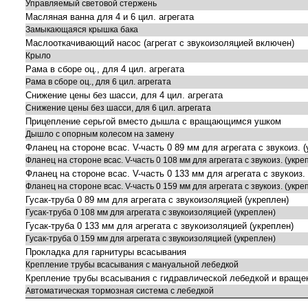
Управляемый световой стержень
Масляная ванна для 4 и 6 цил. агрегата
Замыкающаяся крышка бака
Маслооткачивающий насос (агрегат с звукоизоляцией включен)
Крыло
Рама в сборе оц., для 4 цил. агрегата
Рама в сборе оц., для 6 цил. агрегата
Снижение цены без шасси, для 4 цил. агрегата
Снижение цены без шасси, для 6 цил. агрегата
Прицепление серьгой вместо дышла с вращающимся ушком
Дышло с опорным колесом на замену
Фланец на стороне всас. V-часть 0 89 мм для агрегата с звукоиз. 
Фланец на стороне всас. V-часть 0 108 мм для агрегата с звукоиз. (укре
Фланец на стороне всас. V-часть 0 133 мм для агрегата с звукоиз.
Фланец на стороне всас. V-часть 0 159 мм для агрегата с звукоиз. (укре
Гусак-труба 0 89 мм для агрегата с звукоизоляцией (укреплен)
Гусак-труба 0 108 мм для агрегата с звукоизоляцией (укреплен)
Гусак-труба 0 133 мм для агрегата с звукоизоляцией (укреплен)
Гусак-труба 0 159 мм для агрегата с звукоизоляцией (укреплен)
Прокладка для гарнитуры всасывания
Крепление трубы всасывания с мануальной лебедкой
Крепление трубы всасывания с гидравлической лебедкой и враще
Автоматическая тормозная система с лебедкой