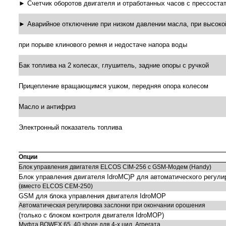
► Счетчик оборотов двигателя и отработанных часов с прессоста
► Аварийное отключение при низком давлении масла, при высоко
при порыве клинового ремня и недостаче напора воды
Бак топлива на 2 колесах, глушитель, задние опоры с ручкой
Прицепление вращающимся ушком, передняя опора колесом
Масло и антифриз
Электронный показатель топлива
Опции
Блок управления двигателя ELCOS CIM-256 с GSM-Mодем (Handy)
Блок управления двигателя IdroMC)P для автоматического регули
(вместо ELCOS CEM-250)
GSM для блока управления двигателя IdroMOP
Автоматическая регулировка заслонки при окончании орошения
(только с блоком контроля двигателя IdroMOP)
Mуфта BOWEX 65, 40 shore для 4-х цил. Агрегата