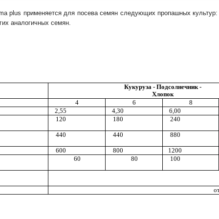
a plus применяется для посева семян следующих пропашных культур: ку
гих аналогичных семян.
К
у
к
у
р
у
за - Подсолнечник
-
Хлопок
4
6
8
2,55
4,30
6,00
120
180
240
440
440
880
600
800
1200
60
80
100
о