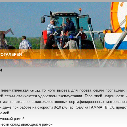
ОГАЛЕРЕЯ
IA
 пневматическая
сеялка
точного высева для посева семян пропашных 
ой серии отличаются удобством эксплуатации. Гарантией надежности 
е исключительно высококачественных сертифицированных материало
н даже при работе на скорости 8-10 км/час. Сеялка ГАММА ПЛЮС пред
рамой
ической рамой
ически складывающейся рамой.