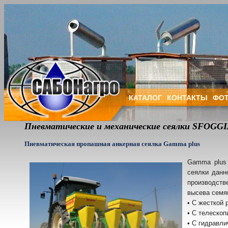
КАТАЛОГ
КОНТАКТЫ
ФОТ
Пневматические и механические сеялки SFOGG
Пневматическая пропашная анкерная сеялка Gamma plus
Gamma plus
сеялки данн
производств
высева семя
• С жесткой 
• С телескоп
• С гидравл