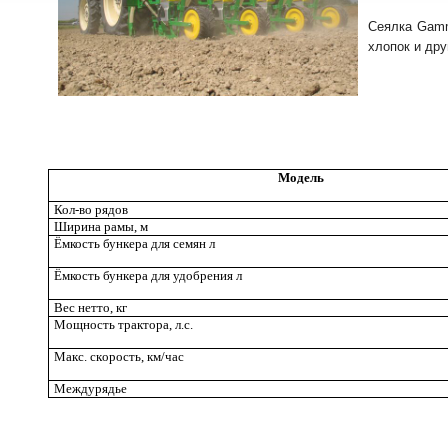
Сеялка Gamm
хлопок и дру
Моде
л
ь
Кол-во ряд
о
в
Ширина ра
м
ы,
м
Ёмко
с
т
ь бу
н
кера
для
сем
я
н л
Ёмко
с
т
ь бу
н
кера
для
удобрения л
Вес
нетт
о
,
кг
Мощность
т
р
актор
а
, л.
с
.
Мак
с
.
с
к
ор
о
сть, км/час
Междурядье