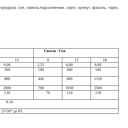
куруза, соя, свекла,подсолнечник, сорго, кунжут, фасоль, горох,
С
в
ек
л
а - С
о
я
12
6
12
18
9,00
2,55
6,00
9,00
360
180
360
540
880
440
880
1320
2000
700
1950
2500
130
70
110
150
8-10
т 25-30* до
8
5