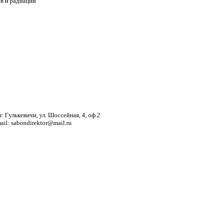
в и радиации
. Гулькевичи, ул. Шоссейная, 4, оф.2
mail: sabondirektor@mail.ru