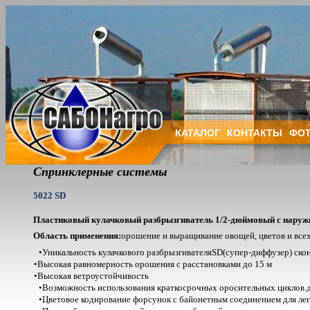
КАТАЛОГ
КОНТАКТЫ
ФОТ
Спринклерные системы
5022 SD
Пластиковый кулачковый разбрызгиватель 1/2-дюймо­вый с наружн
Область применения:
орошение и выращивание овощей, цветов и все
•
Уникальность кулачкового разбрызгивателя
SD
(супер-диффузер) ско
•
Высокая равномерность орошения с расстановками до 15 м
•
Высокая ветроустойчивость
•
Возможность использования краткосрочных оросительных циклов 
•
Цветовое кодирование форсунок с байонетным соединени­ем для ле