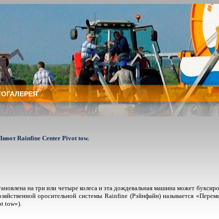
ОГАЛЕРЕЯ
т Rainfine Center Pivot tow.
ановлена на три или четыре колеса и эта дождевальная машина может буксир
хозяйственной оросительной системы Rainfine (Рэйнфайн) называется «Пер
t tow»).