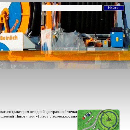
оваться трактором от одной центральной точки
емещаемый Пивот» или «Пивот с возможностью