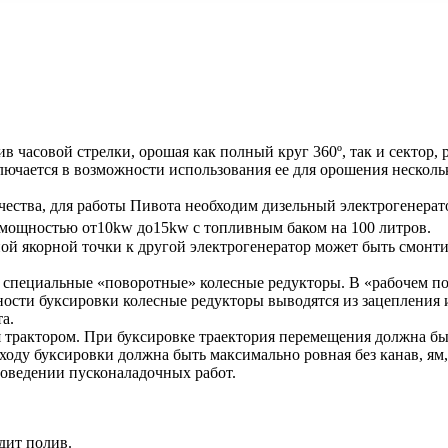
ив часовой стрелки, орошая как полный круг 360º, так и сектор,
ючается в возможности использования ее для орошения нескольк
ичества, для работы Пивота необходим дизельный электрогенера
 мощностью от10kw до15kw с топливным баком на 100 литров.
ой якорной точки к другой электрогенератор может быть смонт
я специальные «поворотные» колесные редукторы. В «рабочем п
сти буксировки колесные редукторы выводятся из зацепления и
а.
я трактором. При буксировке траектория перемещения должна б
ходу буксировки должна быть максимально ровная без канав, ям,
роведении пусконаладочных работ.
дит полив.