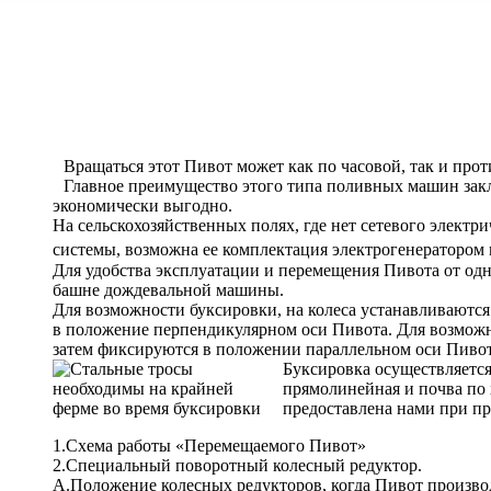
Вращаться этот Пивот может как по часовой, так и прот
Главное преимущество этого типа поливных машин закл
экономически выгодно.
На сельскохозяйственных полях, где нет сетевого электр
системы, возможна ее комплектация электрогенератором
Для удобства эксплуатации и перемещения Пивота от одн
башне дождевальной машины.
Для возможности буксировки, на колеса устанавливаютс
в положение перпендикулярном оси Пивота. Для возможно
затем фиксируются в положении параллельном оси Пивот
Буксировка осуществляетс
прямолинейная и почва по 
предоставлена нами при п
1.Схема работы «Перемещаемого Пивот»
2.Специальный поворотный колесный редуктор.
A.Положение колесных редукторов, когда Пивот произво