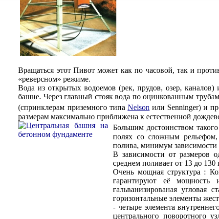
Вращаться этот Пивот может как по часовой, так и против
«реверсном» режиме.
Вода из открытых водоемов (рек, прудов, озер, каналов
башне. Через главный стояк вода по оцинкованным труба
(спринклерам приземного типа
Nelson
или Senninger) и п
размерам максимально приближена к естественной дождев
Большим достоинством такого
полях со сложным рельефом, 
полива, минимум зависимости 
В зависимости от размеров од
среднем поливает от 13 до 130 
Очень мощная структура : К
гарантируют её мощность и
гальванизированая угловая с
горизонтальные элементы жест
- четыре элемента внутренне
центрального поворотного уз