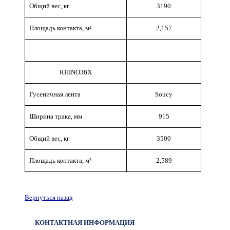
Общий вес, кг
3190
Площадь контакта, м
²
2,157
RHINO36X
Гусеничная лента
Soucy
Ширина трака, мм
9
15
Общий вес, кг
3500
Площадь контакта, м
²
2,589
Вернуться назад
КОНТАКТНАЯ ИНФОРМАЦИЯ